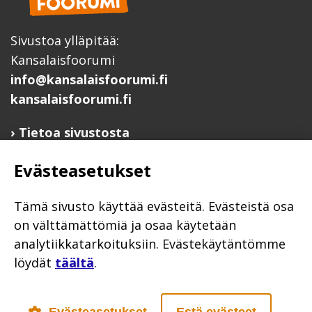
Sivustoa ylläpitää:
Kansalaisfoorumi
info@kansalaisfoorumi.fi
kansalaisfoorumi.fi
Tietoa sivustosta
Hyödyllisiä linkkejä
Evästeasetukset
Ilmoita järjestösi järjestöhakemistoon
Järjestötietäjä-testi
Tämä sivusto käyttää evästeitä. Evästeistä osa
Anna palautetta
on välttämättömiä ja osaa käytetään
analytiikkatarkoituksiin. Evästekäytäntömme
Saavutettavuusseloste
löydät
täältä
.
Evästekäytännöt
Civil Society