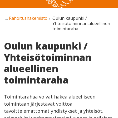
Rahoitushakemisto
Oulun kaupunki /
Yhteisötoiminnan alueellinen
toimintaraha
Oulun kaupunki /
Yhteisötoiminnan
alueellinen
toimintaraha
Toimintarahaa voivat hakea alueelliseen
toimintaan järjestävät voittoa
tavoittelemattomat yhdistykset ja yhteisöt,
esimerkiksi vanhempaintoimikunnat ja erilaiset